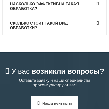
НАСКОЛЬКО ЭФФЕКТИВНА ТАКАЯ
комплексно. Паразиты очень быстро плодятся и
ОБРАБОТКА?
могут откладывать от 20 до 100 личинок
ежедневно.
Наши специалисты могут морить клопов и
СКОЛЬКО СТОИТ ТАКОЙ ВИД
уничтожать их личинок после первого раза.
ОБРАБОТКИ?
Эффективность подтверждается гарантией.
Цена зависит от площади и назначения
помещения. Вы можете заказать обработку у
нас, и мы сориентируем вас по стоимости.
У вас
возникли вопросы?
Оставьте заявку и наши специалисты
проконсультируют вас!
Наши контакты