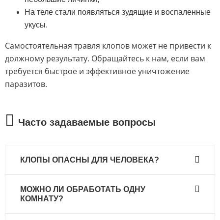
На теле стали появляться зудящие и воспаленные
укусы.
Самостоятельная травля клопов может не привести к
должному результату. Обращайтесь к нам, если вам
требуется быстрое и эффективное уничтожение
паразитов.
Часто задаваемые вопросы
КЛОПЫ ОПАСНЫ ДЛЯ ЧЕЛОВЕКА?
Да. Клопы представляют опасность не только
МОЖНО ЛИ ОБРАБОТАТЬ ОДНУ
для человека, но и для животных. Они
КОМНАТУ?
переносят различные заболевания и инфекции
и могут вызывать сильную аллергию.
Рекомендуется морить клопов в Самаре