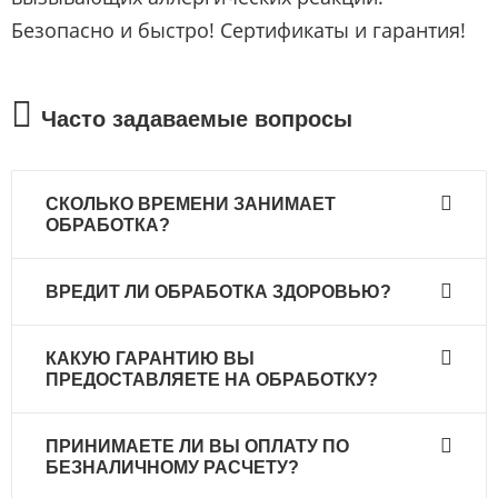
Безопасно и быстро! Сертификаты и гарантия!
Часто задаваемые вопросы
СКОЛЬКО ВРЕМЕНИ ЗАНИМАЕТ
ОБРАБОТКА?
Обработка занимает от 30 минут до 1,5 часов, в
ВРЕДИТ ЛИ ОБРАБОТКА ЗДОРОВЬЮ?
зависимости от площади помещения.
Применение новых технологии ПЕСТ-Контроль
КАКУЮ ГАРАНТИЮ ВЫ
и высококачественных препаратов никак не
ПРЕДОСТАВЛЯЕТЕ НА ОБРАБОТКУ?
сказываются на Вашем здоровье и здоровье
домашних животных. После санитарных
Даём официальную гарантию до 1 года.
ПРИНИМАЕТЕ ЛИ ВЫ ОПЛАТУ ПО
мероприятий нужно проветрить помещение.
БЕЗНАЛИЧНОМУ РАСЧЕТУ?